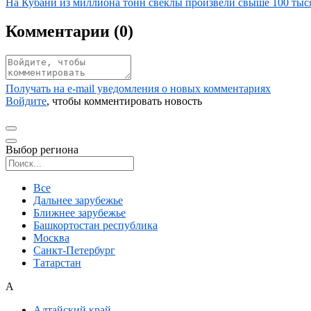
Иллюстрация новости
На Кубани из миллиона тонн свеклы произвели свыше 100 тыся
Комментарии (
0
)
Получать на e‑mail уведомления о новых комментариях
Войдите
, чтобы комментировать новость
Выбор региона
Поиск региона
Все
Дальнее зарубежье
Ближнее зарубежье
Башкортостан республика
Москва
Санкт-Петербург
Татарстан
А
Алтайский край