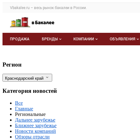
Раздел навигации по сайту vbakalee.ru
Vbakalee.ru – весь
рынок бакалеи
в России.
Авторизация и меню пользователя
Навигация по разделам сайта vbakalee.ru
ПРОДАЖА
БРЕНДЫ
КОМПАНИИ
ОБЪЯВЛЕНИЯ
Бренды
Каталог компаний
Все объявле
Кубань наращивает расходы на хлеб: т
Фильтры
Регион
О каталоге брендов
О каталоге
Мои объявле
Краснодарский край
Моя компания
Категория новостей
Платное размещение
Все
Главные
Региональные
Дальнее зарубежье
Ближнее зарубежье
Новости компаний
Обзоры отрасли