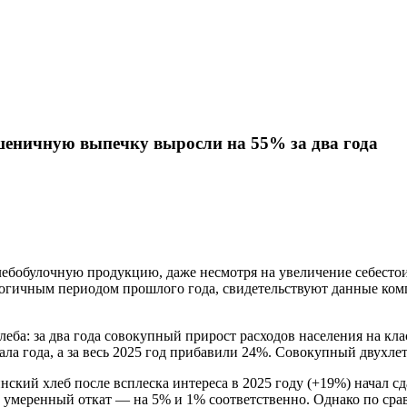
Карта сайта
шеничную выпечку выросли на 55% за два года
ебобулочную продукцию, даже несмотря на увеличение себестоим
логичным периодом прошлого года, свидетельствуют данные ком
еба: за два года совокупный прирост расходов населения на кл
ала года, а за весь 2025 год прибавили 24%. Совокупный двухле
ский хлеб после всплеска интереса в 2025 году (+19%) начал сд
 умеренный откат — на 5% и 1% соответственно. Однако по сра