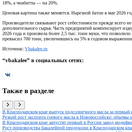
18%, а чиабатты — на 20%.
Ценовая картина также меняется. Нарезной батон в мае 2026 го
Производители связывают рост себестоимости прежде всего не
дополнительного сырья. Часть предприятий компенсирует изде
2026 года и произвела более 2,5 тыс. тонн муки, что позволи
превысил 700 тонн, увеличившись на 5% в годовом выражении
Источник:
Vbakalee.ru
“
vbakalee
” в социальных сетях:
Также в разделе
Иллюстрация новости
В Краснодарском крае выпуск подсолнечного масла за первый к
Иллюстрация новости
Резкий рост экспорта соевого масла в Новороссийске: объемы 
Иллюстрация новости
В Краснодарском крае запустят первый в России завод модиф
Иллюстрация новости
Рост производства бакалейной продукции в Краснодарском крае