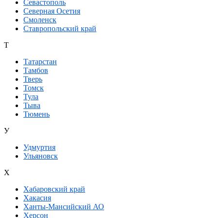
Севастополь
Северная Осетия
Смоленск
Ставропольский край
Т
Татарстан
Тамбов
Тверь
Томск
Тула
Тыва
Тюмень
У
Удмуртия
Ульяновск
Х
Хабаровский край
Хакасия
Ханты-Мансийский АО
Херсон