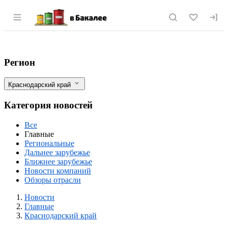
Раздел навигации по сайту vbakalee.ru
«Агрокомплекс» начал производство ма
Фильтры
Регион
Краснодарский край
Категория новостей
Все
Главные
Региональные
Дальнее зарубежье
Ближнее зарубежье
Новости компаний
Обзоры отрасли
Новости
Разделы
Новости
Главные
Краснодарский край