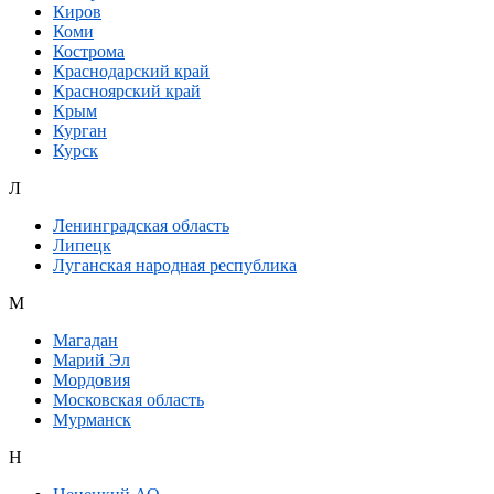
Киров
Коми
Кострома
Краснодарский край
Красноярский край
Крым
Курган
Курск
Л
Ленинградская область
Липецк
Луганская народная республика
М
Магадан
Марий Эл
Мордовия
Московская область
Мурманск
Н