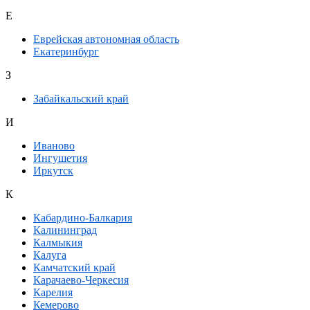
Е
Еврейская автономная область
Екатеринбург
З
Забайкальский край
И
Иваново
Ингушетия
Иркутск
К
Кабардино-Балкария
Калининград
Калмыкия
Калуга
Камчатский край
Карачаево-Черкесия
Карелия
Кемерово