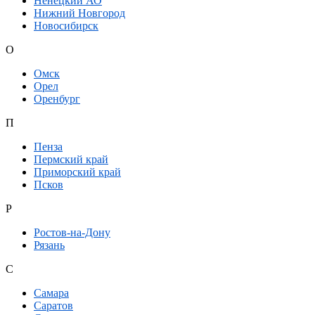
Ненецкий АО
Нижний Новгород
Новосибирск
О
Омск
Орел
Оренбург
П
Пенза
Пермский край
Приморский край
Псков
Р
Ростов-на-Дону
Рязань
С
Самара
Саратов