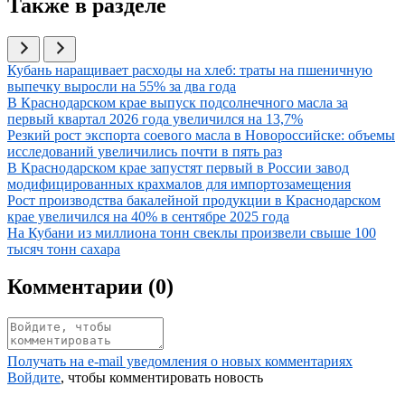
Также в разделе
Иллюстрация новости
Кубань наращивает расходы на хлеб: траты на пшеничную
выпечку выросли на 55% за два года
Иллюстрация новости
В Краснодарском крае выпуск подсолнечного масла за
первый квартал 2026 года увеличился на 13,7%
Иллюстрация новости
Резкий рост экспорта соевого масла в Новороссийске: объемы
исследований увеличились почти в пять раз
Иллюстрация новости
В Краснодарском крае запустят первый в России завод
модифицированных крахмалов для импортозамещения
Иллюстрация новости
Рост производства бакалейной продукции в Краснодарском
крае увеличился на 40% в сентябре 2025 года
Иллюстрация новости
На Кубани из миллиона тонн свеклы произвели свыше 100
тысяч тонн сахара
Комментарии (
0
)
Получать на e‑mail уведомления о новых комментариях
Войдите
, чтобы комментировать новость