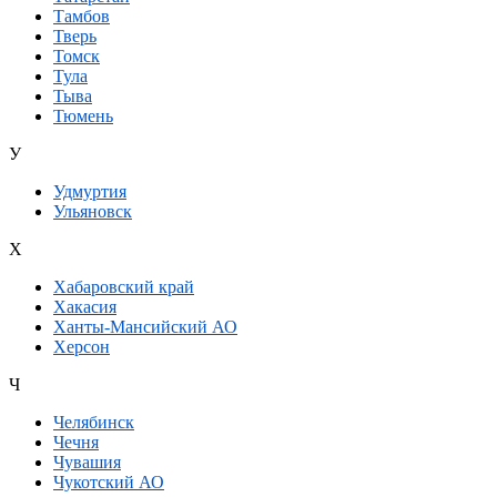
Тамбов
Тверь
Томск
Тула
Тыва
Тюмень
У
Удмуртия
Ульяновск
Х
Хабаровский край
Хакасия
Ханты-Мансийский АО
Херсон
Ч
Челябинск
Чечня
Чувашия
Чукотский АО