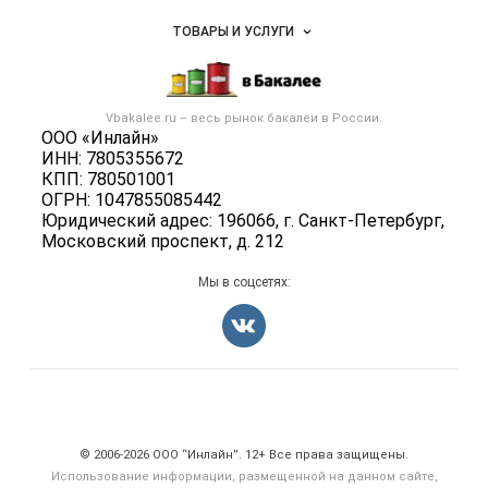
Услуги и цены
Объявления
ТОВАРЫ И УСЛУГИ
Размещение рекламы
Каталог компаний
Бакалейные товары
Публичная оферта
Новости рынка
Услуги
Контактная информация
Бренды
Vbakalee.ru – весь
рынок бакалеи
в России.
Добавить объявление
Политика обработки персональных данных
ООО «Инлайн»
Вакансии
Карта объявлений
ИНН: 7805355672
Для СМИ
Блог
КПП: 780501001
ОГРН: 1047855085442
Юридический адрес: 196066, г. Санкт-Петербург,
Московский проспект, д. 212
Мы в соцсетях:
Счетчики, авторское право, логотипы
© 2006‑2026 ООО “Инлайн”. 12+ Все права защищены.
Использование информации, размещенной на данном сайте,