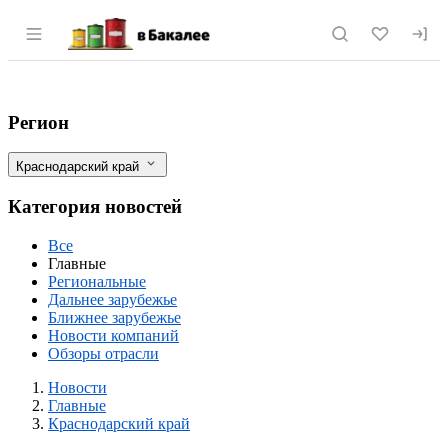
Раздел навигации по сайту vbakalee.ru
Фейковое оливковое масло разливали н
Фильтры
Регион
Краснодарский край
Категория новостей
Все
Главные
Региональные
Дальнее зарубежье
Ближнее зарубежье
Новости компаний
Обзоры отрасли
Новости
Разделы
Новости
Главные
Краснодарский край