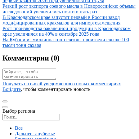
первый квартал 2026 года увеличился на 13,7%
Иллюстрация новости
Резкий рост экспорта соевого масла в Новороссийске: объемы
исследований увеличились почти в пять раз
Иллюстрация новости
В Краснодарском крае запустят первый в России завод
модифицированных крахмалов для импортозамещения
Иллюстрация новости
Рост производства бакалейной продукции в Краснодарском
крае увеличился на 40% в сентябре 2025 года
Иллюстрация новости
На Кубани из миллиона тонн свеклы произвели свыше 100
тысяч тонн сахара
Комментарии (
0
)
Получать на e‑mail уведомления о новых комментариях
Войдите
, чтобы комментировать новость
Выбор региона
Поиск региона
Все
Дальнее зарубежье