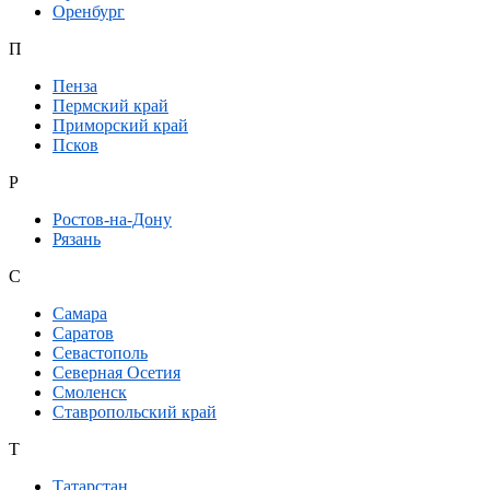
Оренбург
П
Пенза
Пермский край
Приморский край
Псков
Р
Ростов-на-Дону
Рязань
С
Самара
Саратов
Севастополь
Северная Осетия
Смоленск
Ставропольский край
Т
Татарстан