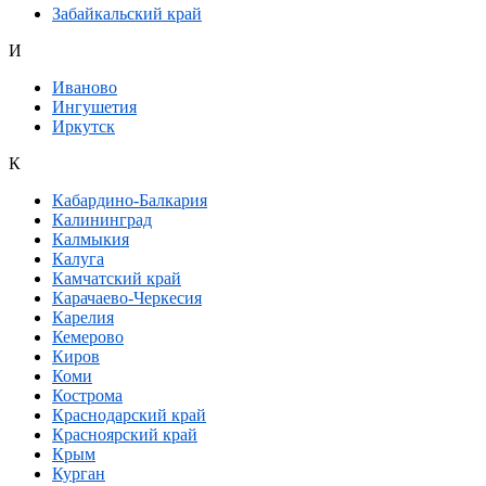
Забайкальский край
И
Иваново
Ингушетия
Иркутск
К
Кабардино-Балкария
Калининград
Калмыкия
Калуга
Камчатский край
Карачаево-Черкесия
Карелия
Кемерово
Киров
Коми
Кострома
Краснодарский край
Красноярский край
Крым
Курган